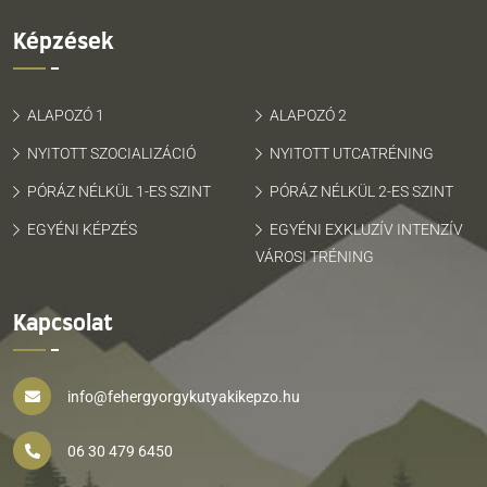
Képzések
ALAPOZÓ 1
ALAPOZÓ 2
NYITOTT SZOCIALIZÁCIÓ
NYITOTT UTCATRÉNING
PÓRÁZ NÉLKÜL 1-ES SZINT
PÓRÁZ NÉLKÜL 2-ES SZINT
EGYÉNI KÉPZÉS
EGYÉNI EXKLUZÍV INTENZÍV
VÁROSI TRÉNING
Kapcsolat
info@fehergyorgykutyakikepzo.hu
06 30 479 6450