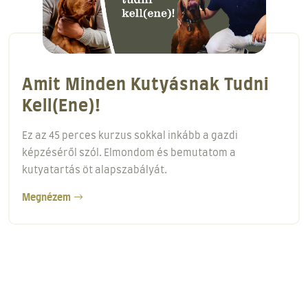
A Behívás Alapjai!
Minden képzés első lépése a behívás tanítása! A
behívás alapjai című kurzus egy 18 perces videós
anyag.
Megnézem