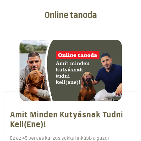
Online tanoda
A Behívás Alapjai!
Minden képzés első lépése a behívás tanítása! A
behívás alapjai című kurzus egy 18 perces videós