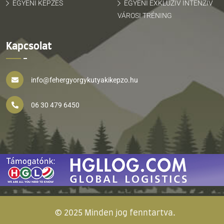
EGYÉNI KÉPZÉS
EGYÉNI EXKLUZÍV INTENZÍV
VÁROSI TRÉNING
Kapcsolat
info@fehergyorgykutyakikepzo.hu
06 30 479 6450
© 2025 Minden jog fenntartva.