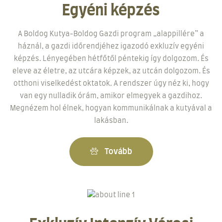
Egyéni képzés
A Boldog Kutya-Boldog Gazdi program „alappillére” a
háznál, a gazdi időrendjéhez igazodó exkluzív egyéni
képzés. Lényegében hétfőtől péntekig így dolgozom. És
eleve az életre, az utcára képzek, az utcán dolgozom. És
otthoni viselkedést oktatok. A rendszer úgy néz ki, hogy
van egy nulladik órám, amikor elmegyek a gazdihoz.
Megnézem hol élnek, hogyan kommunikálnak a kutyával a
lakásban.
Tovább