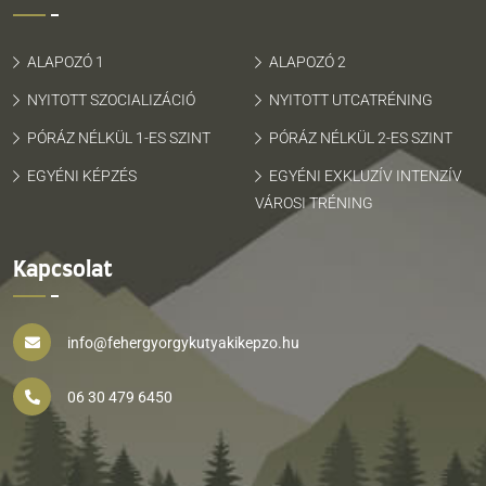
ALAPOZÓ 1
ALAPOZÓ 2
NYITOTT SZOCIALIZÁCIÓ
NYITOTT UTCATRÉNING
PÓRÁZ NÉLKÜL 1-ES SZINT
PÓRÁZ NÉLKÜL 2-ES SZINT
EGYÉNI KÉPZÉS
EGYÉNI EXKLUZÍV INTENZÍV
VÁROSI TRÉNING
Kapcsolat
info@fehergyorgykutyakikepzo.hu
06 30 479 6450