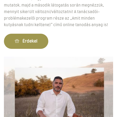
mutatok. majd a második látogatás során megnézzük,
mennyit sikerült változni/változtatni! A tanácsadói-
problémakezelői program része az „Amit minden
kutyásnak tudni kell(ene)” című online tanodás anyag is!
Érdekel