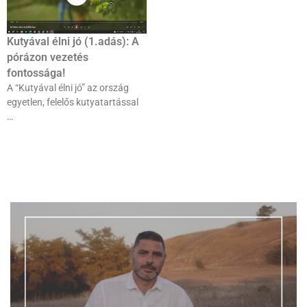
Kutyával élni jó (1.adás): A
pórázon vezetés
fontossága!
A “Kutyával élni jó” az ország
egyetlen, felelős kutyatartással
…