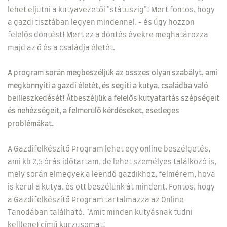
lehet eljutni a kutyavezetői "státuszig"! Mert fontos, hogy
a gazdi tisztában legyen mindennel, - és úgy hozzon
felelős döntést! Mert ez a döntés évekre meghatározza
majd az ő és a családja életét.
A program során megbeszéljük az összes olyan szabályt, ami
megkönnyíti a gazdi életét, és segíti a kutya, családba való
beilleszkedését! Átbeszéljük a felelős kutyatartás szépségeit
és nehézségeit, a felmerülő kérdéseket, esetleges
problémákat.
A Gazdifelkészítő Program lehet egy online beszélgetés,
ami kb 2,5 órás időtartam, de lehet személyes találkozó is,
mely során elmegyek a leendő gazdikhoz, felmérem, hova
is kerül a kutya, és ott beszélünk át mindent. Fontos, hogy
a Gazdifelkészítő Program tartalmazza az Online
Tanodában található, "Amit minden kutyásnak tudni
kell(ene) című kurzusomat!