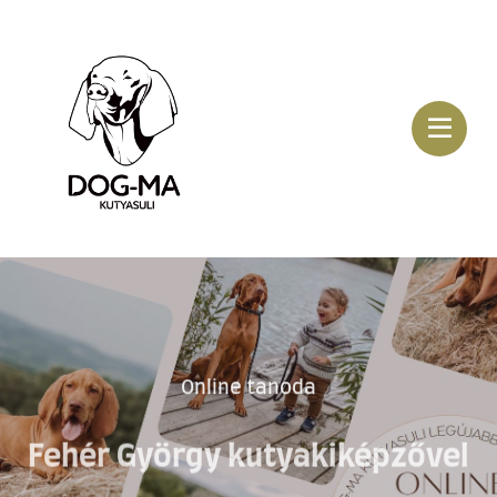
Online tanoda
Fehér György kutyakiképzővel