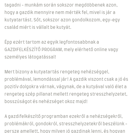
tagadni - munkám során sokszor megdöbbenek azon,
hogy a gazdik mennyire nem mérték fel, mivel is jár a
kutyatartást. Sőt, sokszor azon gondolkozom, egy-egy
család miért is vállalt be kutyát.
Épp ezért tartom az egyik legfontosabbnak a
GAZDIFELKÉSZÍTŐ PROGRAM, mely elérhető online vagy
személyes látogatással!
Mert bizony a kutyatartás rengeteg nehézséggel,
problémával, lemondással jár! A gazdik viszont csak a jó és
pozitív dolgokra várnak, vágynak, de a kutyával való élet a
rengeteg szép pillanat mellett rengeteg stresszhelyzetet,
bosszúságot és nehézséget okoz majd!
A gazdifelkészítő programban ezekről a nehézségekről,
problémákról, gondokról, stresszhelyzetekről beszélünk -
persze amellett, hogy milyen jó gazdinak lenni, és hogyan