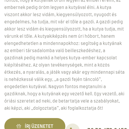
fontos, hogy a kutyának öröm legyen az emberrel élni, az
embernek pedig öröm legyen a kutyával élni. A kutya
viszont akkor lesz vidám, kiegyensúlyozott, nyugodt és
engedelmes, ha tudja, mit vár el tőle a gazdi. A gazdi pedig
akkor lesz vidám és kiegyensúlyozott, ha a kutya tudja, mit
várunk el tőle. A kutyakiképzés nem úri hóbort, hanem
elengedhetetlen a mindennapokhoz: segítség a kutyának
az emberi társadalomba való beilleszkedéshez, a
gazdinak pedig mankó a helyes kutya-ember kapcsolat
kiépítéséhez. Az olyan tevékenységek, mint a közös
étkezés, a nyaralás, a játék vagy akár egy mindennapi séta
is nehézkessé válik egy, „a gazdi fején táncoló”,
engedetlen kutyával. Nagyon fontos megtanulni a
gazdiknak, hogy a kutyának egy vezető kell. Egy vezető, aki
óriási szeretet ad neki, de betartatja vele a szabályokat,
aki képzi, aki „dolgoztatja”, aki foglalkoztatja őt!
ÍRJ ÜZENETET