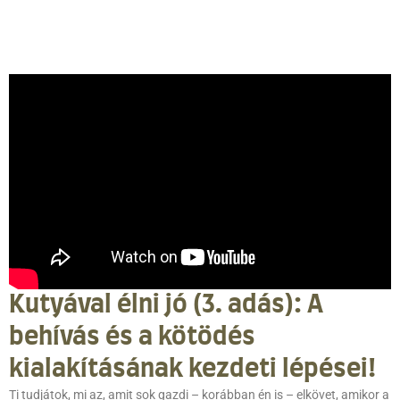
Kutyával élni jó (3. adás): A
behívás és a kötödés
kialakításának kezdeti lépései!
Ti tudjátok, mi az, amit sok gazdi – korábban én is – elkövet, amikor a