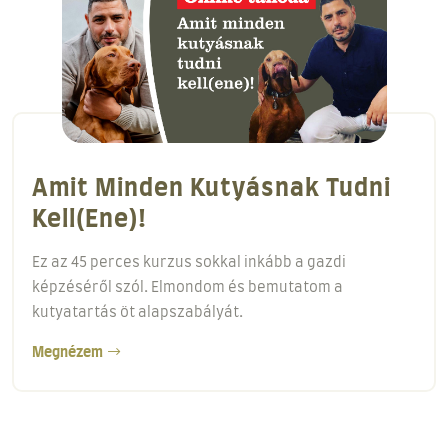
A Behívás Alapjai!
Minden képzés első lépése a behívás tanítása! A
behívás alapjai című kurzus egy 18 perces videós
anyag.
Megnézem