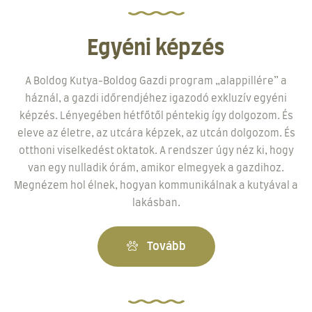
Egyéni képzés
A Boldog Kutya-Boldog Gazdi program „alappillére” a
háznál, a gazdi időrendjéhez igazodó exkluzív egyéni
képzés. Lényegében hétfőtől péntekig így dolgozom. És
eleve az életre, az utcára képzek, az utcán dolgozom. És
otthoni viselkedést oktatok. A rendszer úgy néz ki, hogy
van egy nulladik órám, amikor elmegyek a gazdihoz.
Megnézem hol élnek, hogyan kommunikálnak a kutyával a
lakásban.
Tovább