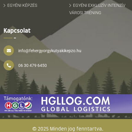
EGYÉNI KÉPZÉS
EGYÉNI EXKLUZÍV INTENZÍV
VÁROSI TRÉNING
Kapcsolat
info@fehergyorgykutyakikepzo.hu
06 30 479 6450
© 2025 Minden jog fenntartva.