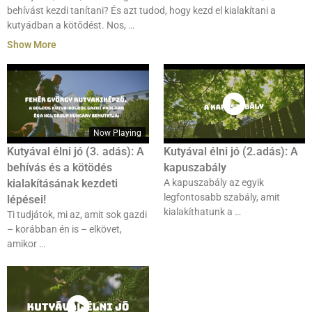
behívást kezdi tanítani? És azt tudod, hogy kezd el kialakítani a
kutyádban a kötődést. Nos,
…
Show More
Now Playing
Kutyával élni jó (3. adás): A
Kutyával élni jó (2.adás): A
behívás és a kötödés
kapuszabály
kialakításának kezdeti
A kapuszabály az egyik
legfontosabb szabály, amit
lépései!
kialakíthatunk a …
Ti tudjátok, mi az, amit sok gazdi
– korábban én is – elkövet,
amikor …