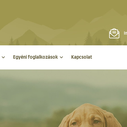
I
Egyéni foglalkozások
Kapcsolat