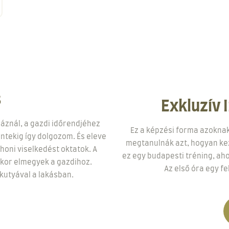
s
Exkluzív 
áznál, a gazdi időrendjéhez
Ez a képzési forma azoknak 
ntekig így dolgozom. És eleve
megtanulnák azt, hogyan kez
honi viselkedést oktatok. A
ez egy budapesti tréning, aho
ikor elmegyek a gazdihoz.
Az első óra egy fe
utyával a lakásban.