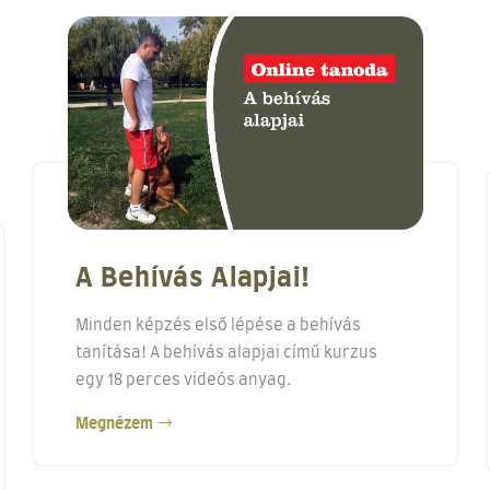
A Behívás Alapjai!
Minden képzés első lépése a behívás
tanítása! A behívás alapjai című kurzus
egy 18 perces videós anyag.
Megnézem