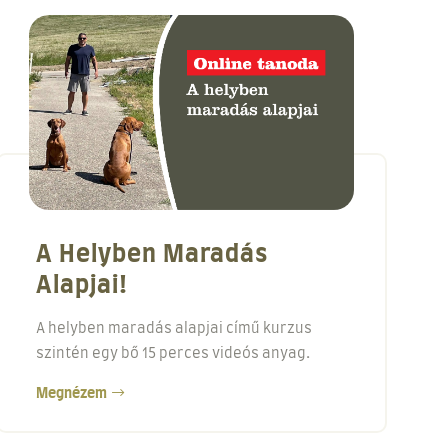
A Helyben Maradás
Alapjai!
A helyben maradás alapjai című kurzus
szintén egy bő 15 perces videós anyag.
Megnézem