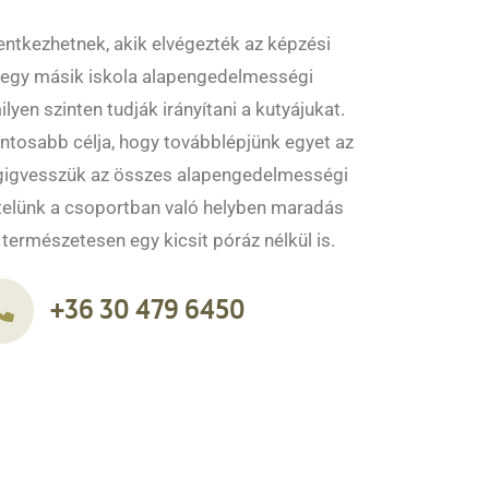
lentkezhetnek, akik elvégezték az képzési
 egy másik iskola alapengedelmességi
lyen szinten tudják irányítani a kutyájukat.
tosabb célja, hogy továbblépjünk egyet az
égigvesszük az összes alapengedelmességi
ntelünk a csoportban való helyben maradás
 természetesen egy kicsit póráz nélkül is.
+36 30 479 6450