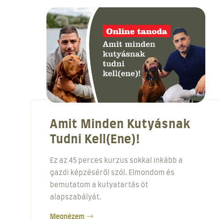
Amit Minden Kutyásnak
Tudni Kell(ene)!
Ez az 45 perces kurzus sokkal inkább a
gazdi képzéséről szól. Elmondom és
bemutatom a kutyatartás öt
alapszabályát.
Megnézem