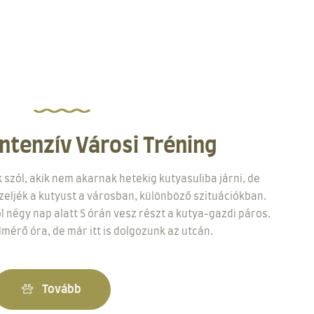
Intenzív Városi Tréning
szól, akik nem akarnak hetekig kutyasuliba járni, de
eljék a kutyust a városban, különböző szituációkban.
l négy nap alatt 5 órán vesz részt a kutya-gazdi páros.
lmérő óra, de már itt is dolgozunk az utcán.
Tovább