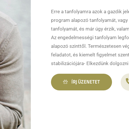
Erre a tanfolyamra azok a gazdik je
program alapozó tanfolyamát, vagy
tanfolyamát, és már úgy érzik, valami
Az engedelmességi tanfolyam legfon
alapozó szinttől. Természetesen v
feladatot, és kiemelt figyelmet sze
stabilizációjára- Elkezdünk dolgozni
ÍRJ ÜZENETET