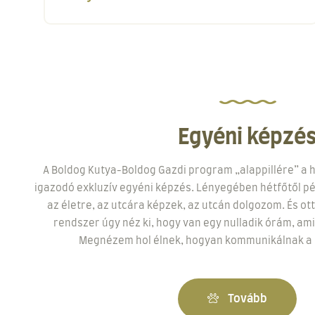
Egyéni képzé
A Boldog Kutya-Boldog Gazdi program „alappillére” a h
igazodó exkluzív egyéni képzés. Lényegében hétfőtől pé
az életre, az utcára képzek, az utcán dolgozom. És ott
rendszer úgy néz ki, hogy van egy nulladik órám, am
Megnézem hol élnek, hogyan kommunikálnak a k
Tovább