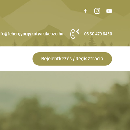
nfo@fehergyorgykutyakikepzo.hu
06 30 479 6450
Bejelentkezés / Regisztráció