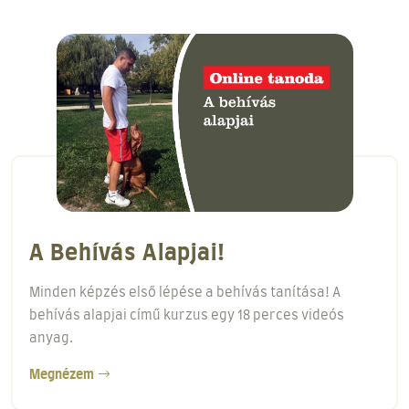
A Behívás Alapjai!
Minden képzés első lépése a behívás tanítása! A
behívás alapjai című kurzus egy 18 perces videós
anyag.
Megnézem