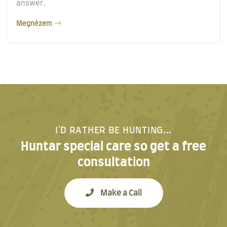
answer.
Megnézem
I'D RATHER BE HUNTING...
Huntar special care so get a free
consultation
Make a Call