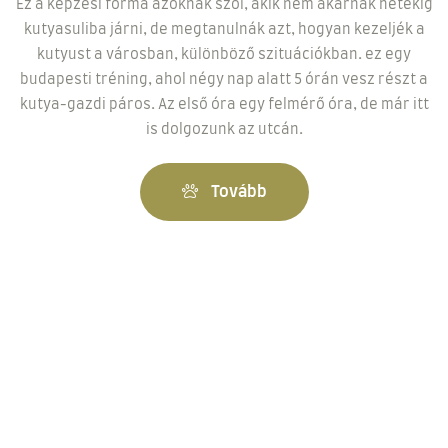
Ez a képzési forma azoknak szól, akik nem akarnak hetekig
kutyasuliba járni, de megtanulnák azt, hogyan kezeljék a
kutyust a városban, különböző szituációkban. ez egy
budapesti tréning, ahol négy nap alatt 5 órán vesz részt a
kutya-gazdi páros. Az első óra egy felmérő óra, de már itt
is dolgozunk az utcán.
Tovább