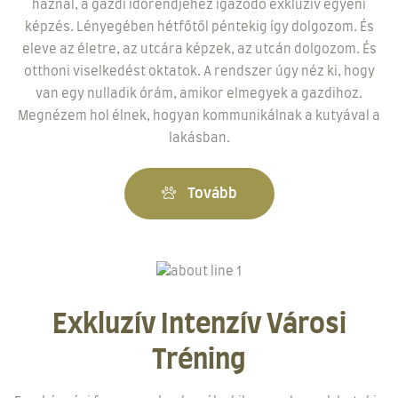
háznál, a gazdi időrendjéhez igazodó exkluzív egyéni
képzés. Lényegében hétfőtől péntekig így dolgozom. És
eleve az életre, az utcára képzek, az utcán dolgozom. És
otthoni viselkedést oktatok. A rendszer úgy néz ki, hogy
van egy nulladik órám, amikor elmegyek a gazdihoz.
Megnézem hol élnek, hogyan kommunikálnak a kutyával a
lakásban.
Tovább
Exkluzív Intenzív Városi
Tréning